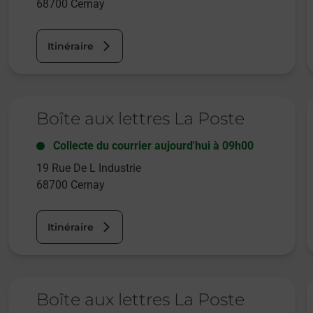
68700
Cernay
Itinéraire
Le lien s'ouvre dans un nouvel onglet
L
Boîte aux lettres La Poste
Collecte du courrier aujourd'hui à
09h00
19 Rue De L Industrie
68700
Cernay
Itinéraire
Le lien s'ouvre dans un nouvel onglet
L
Boîte aux lettres La Poste