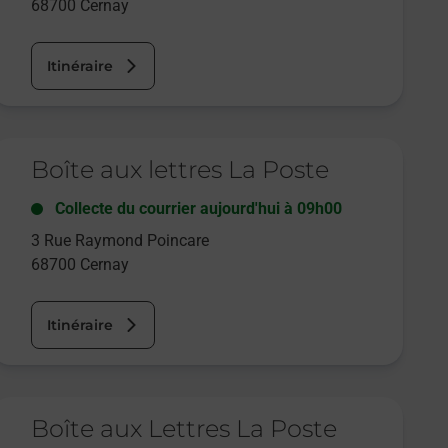
68700
Cernay
Itinéraire
e lien s'ouvre dans un nouvel onglet
Boîte aux lettres La Poste
Collecte du courrier aujourd'hui à
09h00
3 Rue Raymond Poincare
68700
Cernay
Itinéraire
e lien s'ouvre dans un nouvel onglet
Boîte aux Lettres La Poste