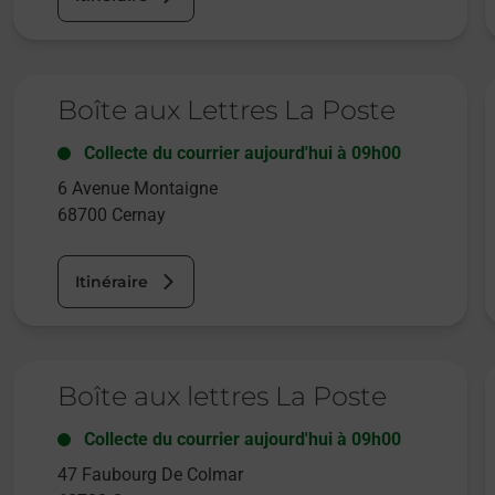
Le lien s'ouvre dans un nouvel onglet
L
Boîte aux Lettres La Poste
Collecte du courrier aujourd'hui à
09h00
6 Avenue Montaigne
68700
Cernay
Itinéraire
Le lien s'ouvre dans un nouvel onglet
L
Boîte aux lettres La Poste
Collecte du courrier aujourd'hui à
09h00
47 Faubourg De Colmar