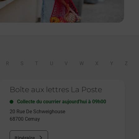
R
S
T
U
V
W
X
Y
Z
e lien s'ouvre dans un nouvel onglet
Boîte aux lettres La Poste
Collecte du courrier aujourd'hui à
09h00
20 Rue De Schweighouse
68700
Cernay
Itinéraire