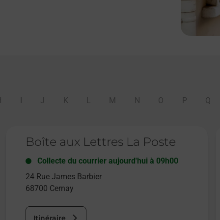
H
I
J
K
L
M
N
O
P
Q
Le lien s'ouvre dans un nouvel onglet
L
Boîte aux Lettres La Poste
Collecte du courrier aujourd'hui à
09h00
24 Rue James Barbier
68700
Cernay
Itinéraire