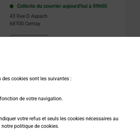
Collecte du courrier aujourd'hui à
09h00
43 Rue D Aspach
68700
Cernay
Itinéraire
s des cookies sont les suivantes :
fonction de votre navigation.
ndiquer votre refus et seuls les cookies nécessaires au
a
notre politique de cookies
.