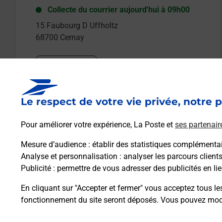
Collecte du courrier aujourd'hui à
09h00
15 Faubourg D Uffholtz
68700
Cernay
Itinéraire
Le respect de votre vie privée, notre p
Le lien s'ouvre dans un nouvel onglet
Boîte aux Lettres La Poste
Pour améliorer votre expérience, La Poste et
ses partenair
Collecte du courrier aujourd'hui à
15h30
Mesure d’audience
: établir des statistiques complémentair
1 Rue De La Gare
Analyse et personnalisation
: analyser les parcours client
68700
Cernay
Publicité
: permettre de vous adresser des publicités en lie
En cliquant sur "Accepter et fermer" vous acceptez tous le
Itinéraire
fonctionnement du site seront déposés. Vous pouvez modi