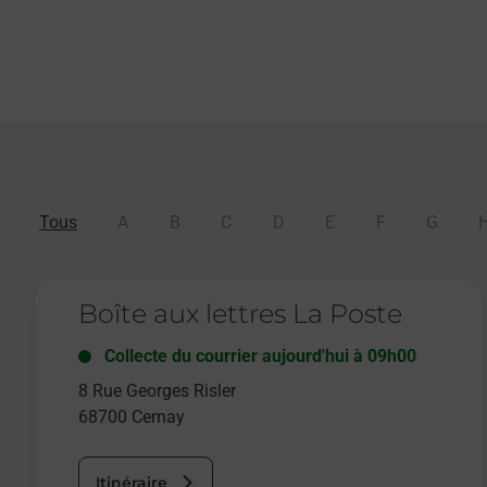
Tous
A
B
C
D
E
F
G
Le lien s'ouvre dans un nouvel onglet
Boîte aux lettres La Poste
Collecte du courrier aujourd'hui à
09h00
8 Rue Georges Risler
68700
Cernay
Itinéraire