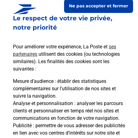
Ne pas accepter et fermer
Le respect de votre vie privée,
notre priorité
Pour améliorer votre expérience, La Poste et
ses
partenaires
utilisent des cookies (ou technologies
similaires). Les finalités des cookies sont les
suivantes :
Le lien s'ouvre dans un nouvel onglet
Boîte aux lettres La Poste
Mesure d’audience
: établir des statistiques
complémentaires sur l’utilisation de nos sites et
Prochaine collecte du courrier
samedi
à
09h00
suivre la navigation.
Rue Du Soleil
Analyse et personnalisation
: analyser les parcours
68220
Buschwiller
clients et personnaliser en temps réel nos sites et
communications en fonction de votre navigation.
Itinéraire
Publicité
: permettre de vous adresser des publicités
en lien avec vos centres d’intérêts sur notre site et