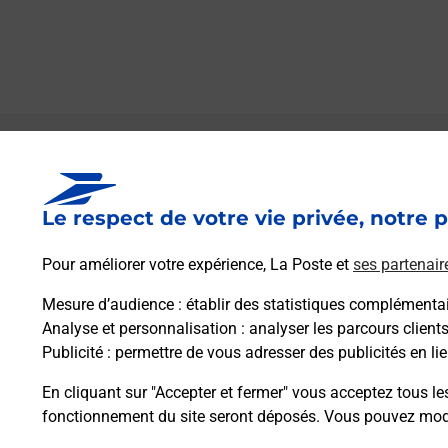
Le lien s'ouvre dans un nouvel onglet
Boîte aux lettres La Poste
Le respect de votre vie privée, notre p
Prochaine collecte du courrier
samedi
à
09h00
Pour améliorer votre expérience, La Poste et
ses partenair
8 Rue De Ferrette
68480
Bouxwiller
Mesure d’audience
: établir des statistiques complémentair
Analyse et personnalisation
: analyser les parcours client
Publicité
: permettre de vous adresser des publicités en lie
Itinéraire
En cliquant sur "Accepter et fermer" vous acceptez tous le
fonctionnement du site seront déposés. Vous pouvez modi