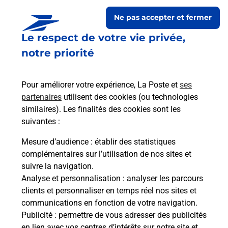
Ne pas accepter et fermer
Le respect de votre vie privée,
notre priorité
Pour améliorer votre expérience, La Poste et
ses
partenaires
utilisent des cookies (ou technologies
similaires). Les finalités des cookies sont les
Le lien s'ouvre dans un nouvel onglet
suivantes :
Boîte aux lettres La Poste
Mesure d’audience
: établir des statistiques
Prochaine collecte du courrier
vendredi
à
complémentaires sur l’utilisation de nos sites et
08h45
suivre la navigation.
Analyse et personnalisation
: analyser les parcours
Rue Montravel
clients et personnaliser en temps réel nos sites et
97311
Roura
communications en fonction de votre navigation.
Publicité
: permettre de vous adresser des publicités
Itinéraire
en lien avec vos centres d’intérêts sur notre site et