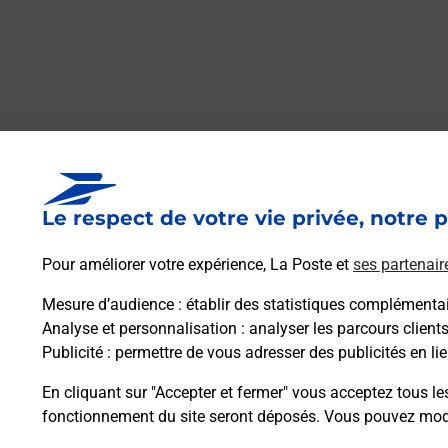
Le lien s'ouvre dans un nouvel onglet
Boîte aux lettres La Poste
Le respect de votre vie privée, notre p
Prochaine collecte du courrier
vendredi
à
08h30
Pour améliorer votre expérience, La Poste et
ses partenair
Route De Libourne
33540
Sauveterre De Guyenne
Mesure d’audience
: établir des statistiques complémentair
Analyse et personnalisation
: analyser les parcours client
Publicité
: permettre de vous adresser des publicités en lie
Itinéraire
En cliquant sur "Accepter et fermer" vous acceptez tous le
fonctionnement du site seront déposés. Vous pouvez modi