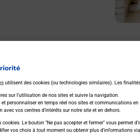
Le lien s'ouvre dans un nouvel onglet
L
Boîte aux lettres La Poste
riorité
Prochaine collecte du courrier
vendredi
à
14h00
es
utilisent des cookies (ou technologies similaires). Les finalité
24 Place De La Republique
33540
Sauveterre De Guyenne
es sur l’utilisation de nos sites et suivre la navigation.
s et personnaliser en temps réel nos sites et communications en 
n avec vos centres d’intérêts sur notre site et en dehors.
Itinéraire
s cookies. Le bouton "Ne pas accepter et fermer" vous permet d'i
fier vos choix à tout moment ou obtenir plus d'informations vi