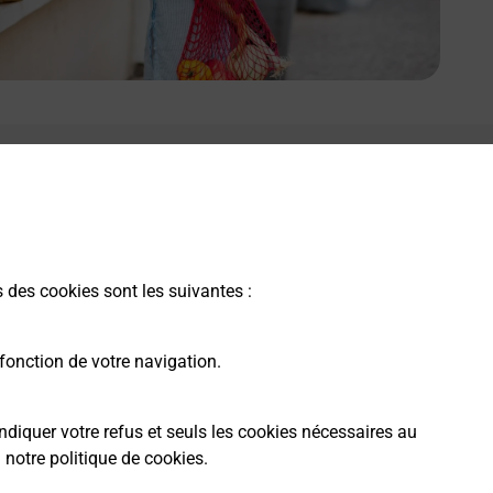
e lien s'ouvre dans un nouvel onglet
Boîte aux Lettres La Poste
Prochaine collecte du courrier
vendredi
à
14h30
s des cookies sont les suivantes :
42 Boulevard Du 11 Novembre
33540
Sauveterre De Guyenne
fonction de votre navigation.
Itinéraire
ndiquer votre refus et seuls les cookies nécessaires au
a
notre politique de cookies
.