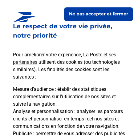
Ne pas accepter et fermer
Le respect de votre vie privée,
notre priorité
Pour améliorer votre expérience, La Poste et
ses
partenaires
utilisent des cookies (ou technologies
similaires). Les finalités des cookies sont les
Le lien s'ouvre dans un nouvel onglet
Boîte aux Lettres La Poste
suivantes :
Mesure d’audience
: établir des statistiques
Prochaine collecte du courrier
vendredi
à
complémentaires sur l’utilisation de nos sites et
12h00
suivre la navigation.
50 Rue Leo Drouyn
Analyse et personnalisation
: analyser les parcours
33750
Saint Quentin De Baron
clients et personnaliser en temps réel nos sites et
communications en fonction de votre navigation.
Itinéraire
Publicité
: permettre de vous adresser des publicités