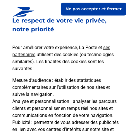
Ne pas accepter et fermer
Le respect de votre vie privée,
notre priorité
Pour améliorer votre expérience, La Poste et
ses
partenaires
utilisent des cookies (ou technologies
similaires). Les finalités des cookies sont les
Le lien s'ouvre dans un nouvel onglet
suivantes :
Boîte aux lettres La Poste
Mesure d’audience
: établir des statistiques
Prochaine collecte du courrier
samedi
à
08h30
complémentaires sur l’utilisation de nos sites et
suivre la navigation.
1 Chemin Du Pas Du Chouet
Analyse et personnalisation
: analyser les parcours
33720
Saint Michel De Rieufret
clients et personnaliser en temps réel nos sites et
communications en fonction de votre navigation.
Itinéraire
Publicité
: permettre de vous adresser des publicités
en lien avec vos centres d’intérêts sur notre site et