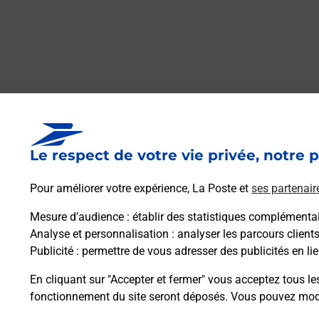
Le lien s'ouvre dans un nouvel onglet
Boîte aux lettres La Poste
Le respect de votre vie privée, notre p
Prochaine collecte du courrier
samedi
à
11h00
Pour améliorer votre expérience, La Poste et
ses partenair
1 Le Bourg
33126
Saint Michel De Fronsac
Mesure d’audience
: établir des statistiques complémentair
Analyse et personnalisation
: analyser les parcours client
Publicité
: permettre de vous adresser des publicités en lie
Itinéraire
En cliquant sur "Accepter et fermer" vous acceptez tous le
fonctionnement du site seront déposés. Vous pouvez modi