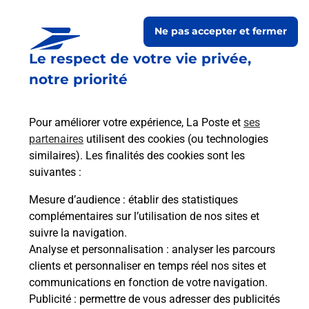
Ne pas accepter et fermer
Le respect de votre vie privée,
notre priorité
Pour améliorer votre expérience, La Poste et
ses
partenaires
utilisent des cookies (ou technologies
similaires). Les finalités des cookies sont les
Le lien s'ouvre dans un nouvel onglet
Boîte aux lettres La Poste
suivantes :
Mesure d’audience
: établir des statistiques
Prochaine collecte du courrier
vendredi
à
complémentaires sur l’utilisation de nos sites et
08h30
suivre la navigation.
40 Route De Chaulet
Analyse et personnalisation
: analyser les parcours
33910
Saint Martin De Laye
clients et personnaliser en temps réel nos sites et
communications en fonction de votre navigation.
Itinéraire
Publicité
: permettre de vous adresser des publicités