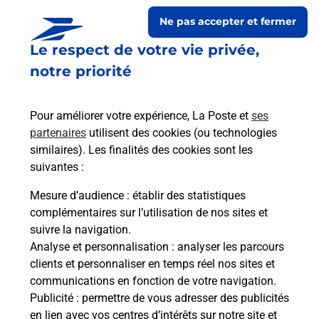
Ne pas accepter et fermer
Le respect de votre vie privée,
notre priorité
Pour améliorer votre expérience, La Poste et
ses
partenaires
utilisent des cookies (ou technologies
similaires). Les finalités des cookies sont les
Le lien s'ouvre dans un nouvel onglet
suivantes :
Boîte aux Lettres La Poste
Mesure d’audience
: établir des statistiques
Prochaine collecte du courrier
samedi
à
08h30
complémentaires sur l’utilisation de nos sites et
suivre la navigation.
2 Lieu Dit Planau
Analyse et personnalisation
: analyser les parcours
33540
Saint Felix De Foncaude
clients et personnaliser en temps réel nos sites et
communications en fonction de votre navigation.
Itinéraire
Publicité
: permettre de vous adresser des publicités
en lien avec vos centres d’intérêts sur notre site et