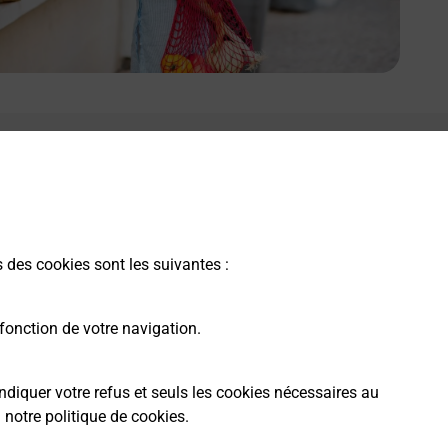
e lien s'ouvre dans un nouvel onglet
Boîte aux Lettres La Poste
Prochaine collecte du courrier
vendredi
à
08h30
s des cookies sont les suivantes :
Place Bouqueyre
33330
Saint Emilion
fonction de votre navigation.
Itinéraire
ndiquer votre refus et seuls les cookies nécessaires au
a
notre politique de cookies
.