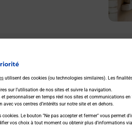
Le lien s'ouvre dans un nouvel onglet
L
Boîte aux Lettres La Poste
riorité
Prochaine collecte du courrier
vendredi
à
08h30
es
utilisent des cookies (ou technologies similaires). Les finalité
85 Avenue Jacques Goudineau
33330
Saint Emilion
es sur l’utilisation de nos sites et suivre la navigation.
s et personnaliser en temps réel nos sites et communications en 
n avec vos centres d’intérêts sur notre site et en dehors.
Itinéraire
s cookies. Le bouton "Ne pas accepter et fermer" vous permet d'i
fier vos choix à tout moment ou obtenir plus d'informations vi