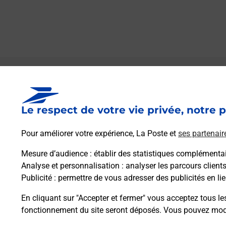
Le lien s'ouvre dans un nouvel onglet
Boîte aux lettres La Poste
Le respect de votre vie privée, notre p
Prochaine collecte du courrier
vendredi
à
15h00
Pour améliorer votre expérience, La Poste et
ses partenair
3 Place Marcadieu
33330
Saint Emilion
Mesure d’audience
: établir des statistiques complémentair
Analyse et personnalisation
: analyser les parcours client
Publicité
: permettre de vous adresser des publicités en lie
Itinéraire
En cliquant sur "Accepter et fermer" vous acceptez tous le
fonctionnement du site seront déposés. Vous pouvez modi