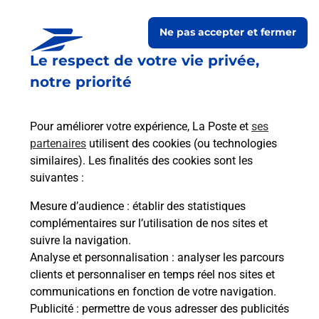
Ne pas accepter et fermer
Le respect de votre vie privée,
notre priorité
Pour améliorer votre expérience, La Poste et
ses
partenaires
utilisent des cookies (ou technologies
similaires). Les finalités des cookies sont les
Le lien s'ouvre dans un nouvel onglet
Boîte aux lettres La Poste
suivantes :
Mesure d’audience
: établir des statistiques
Prochaine collecte du courrier
vendredi
à
complémentaires sur l’utilisation de nos sites et
08h30
suivre la navigation.
12 Rue Des Ecoles
Analyse et personnalisation
: analyser les parcours
33220
Saint Avit Saint Nazaire
clients et personnaliser en temps réel nos sites et
communications en fonction de votre navigation.
Itinéraire
Publicité
: permettre de vous adresser des publicités