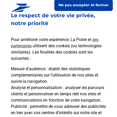
Ne pas accepter et fermer
Le respect de votre vie privée,
notre priorité
Pour améliorer votre expérience, La Poste et
ses
partenaires
utilisent des cookies (ou technologies
similaires). Les finalités des cookies sont les
suivantes :
Le lien s'ouvre dans un nouvel onglet
Boîte aux Lettres La Poste
Mesure d’audience
: établir des statistiques
complémentaires sur l’utilisation de nos sites et
Prochaine collecte du courrier
lundi
à
08h30
suivre la navigation.
22 Avenue Beausejour
Analyse et personnalisation
: analyser les parcours
33570
Puisseguin
clients et personnaliser en temps réel nos sites et
communications en fonction de votre navigation.
Itinéraire
Publicité
: permettre de vous adresser des publicités
en lien avec vos centres d’intérêts sur notre site et