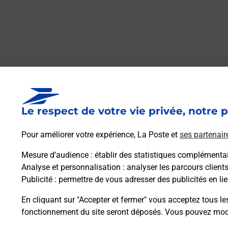
Le lien s'ouvre dans un nouvel onglet
Boîte aux lettres La Poste
Le respect de votre vie privée, notre p
Prochaine collecte du courrier
lundi
à
14h00
2 Place Gambetta
Pour améliorer votre expérience, La Poste et
ses partenair
33720
Podensac
Mesure d’audience
: établir des statistiques complémentair
Analyse et personnalisation
: analyser les parcours client
Itinéraire
Publicité
: permettre de vous adresser des publicités en lie
En cliquant sur "Accepter et fermer" vous acceptez tous le
fonctionnement du site seront déposés. Vous pouvez modi