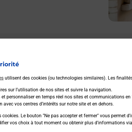
Le lien s'ouvre dans un nouvel onglet
Boîte aux lettres La Poste
riorité
Prochaine collecte du courrier
lundi
à
08h30
79 Cours Du Marechal Foch
es
utilisent des cookies (ou technologies similaires). Les finalité
33720
Podensac
es sur l’utilisation de nos sites et suivre la navigation.
s et personnaliser en temps réel nos sites et communications en 
Itinéraire
n avec vos centres d’intérêts sur notre site et en dehors.
s cookies. Le bouton "Ne pas accepter et fermer" vous permet d'i
fier vos choix à tout moment ou obtenir plus d'informations vi