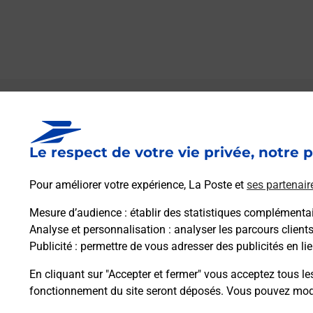
Le lien s'ouvre dans un nouvel onglet
Boîte aux lettres La Poste
Le respect de votre vie privée, notre p
Prochaine collecte du courrier
samedi
à
09h30
Pour améliorer votre expérience, La Poste et
ses partenair
15 Voie Romaine
33820
Pleine Selve
Mesure d’audience
: établir des statistiques complémentair
Analyse et personnalisation
: analyser les parcours client
Publicité
: permettre de vous adresser des publicités en lie
Itinéraire
En cliquant sur "Accepter et fermer" vous acceptez tous le
fonctionnement du site seront déposés. Vous pouvez modi