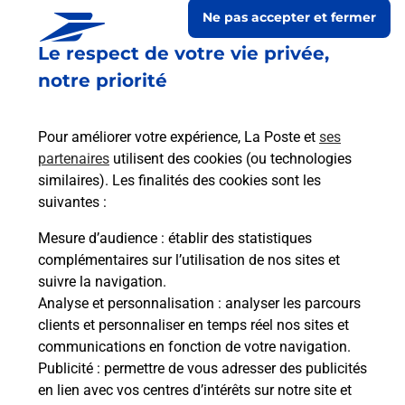
Ne pas accepter et fermer
Le respect de votre vie privée,
notre priorité
Pour améliorer votre expérience, La Poste et
ses
partenaires
utilisent des cookies (ou technologies
similaires). Les finalités des cookies sont les
suivantes :
Le lien s'ouvre dans un nouvel onglet
Boîte aux lettres La Poste
Mesure d’audience
: établir des statistiques
complémentaires sur l’utilisation de nos sites et
Prochaine collecte du courrier
lundi
à
08h30
suivre la navigation.
10 Le Bourg
Analyse et personnalisation
: analyser les parcours
33760
Lugasson
clients et personnaliser en temps réel nos sites et
communications en fonction de votre navigation.
Itinéraire
Publicité
: permettre de vous adresser des publicités
en lien avec vos centres d’intérêts sur notre site et