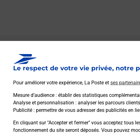
Le lien s'ouvre dans un nouvel onglet
Boîte aux lettres La Poste
Le respect de votre vie privée, notre p
Collecte du courrier aujourd'hui à
08h30
2 Place Du Souvenir
Pour améliorer votre expérience, La Poste et
ses partenair
33125
Louchats
Mesure d’audience
: établir des statistiques complémentair
Analyse et personnalisation
: analyser les parcours client
Itinéraire
Publicité
: permettre de vous adresser des publicités en lie
En cliquant sur "Accepter et fermer" vous acceptez tous le
fonctionnement du site seront déposés. Vous pouvez modi