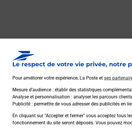
Le lien s'ouvre dans un nouvel onglet
Boîte aux lettres La Poste
Le respect de votre vie privée, notre p
Collecte du courrier aujourd'hui à
08h30
8 Le Bourg
Pour améliorer votre expérience, La Poste et
ses partenair
33790
Listrac De Dureze
Mesure d’audience
: établir des statistiques complémentair
Analyse et personnalisation
: analyser les parcours client
Itinéraire
Publicité
: permettre de vous adresser des publicités en lie
En cliquant sur "Accepter et fermer" vous acceptez tous le
fonctionnement du site seront déposés. Vous pouvez modi