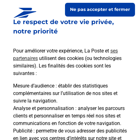
Ne pas accepter et fermer
Le respect de votre vie privée,
notre priorité
Pour améliorer votre expérience, La Poste et
ses
partenaires
utilisent des cookies (ou technologies
similaires). Les finalités des cookies sont les
Le lien s'ouvre dans un nouvel onglet
suivantes :
Boîte aux lettres La Poste
Mesure d’audience
: établir des statistiques
Collecte du courrier aujourd'hui à
08h30
complémentaires sur l’utilisation de nos sites et
suivre la navigation.
20 Chemin De L Eglise
Analyse et personnalisation
: analyser les parcours
33550
Lestiac Sur Garonne
clients et personnaliser en temps réel nos sites et
communications en fonction de votre navigation.
Itinéraire
Publicité
: permettre de vous adresser des publicités
en lien avec vos centres d’intérêts sur notre site et