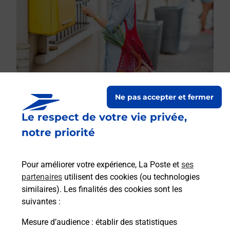
Ne pas accepter et fermer
Le respect de votre vie privée,
Le lien s'ouvre dans un nouvel onglet
Boîte aux lettres La Poste
notre priorité
Collecte du courrier aujourd'hui à
09h30
Pour améliorer votre expérience, La Poste et
ses
Place Du Commandant Arnould
partenaires
utilisent des cookies (ou technologies
33460
Labarde
similaires). Les finalités des cookies sont les
suivantes :
Itinéraire
Mesure d’audience
: établir des statistiques