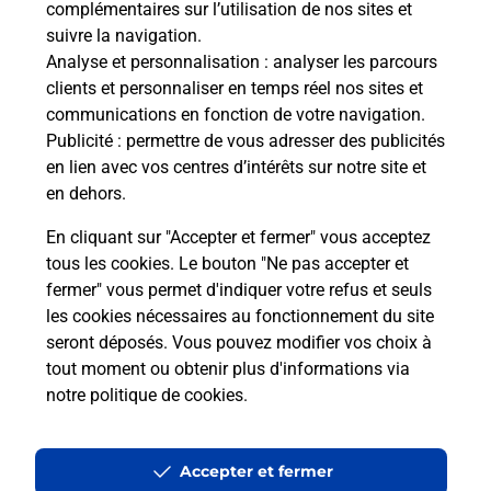
complémentaires sur l’utilisation de nos sites et
Le lien s'ouvre dans un nouvel onglet
suivre la navigation.
Boîte aux lettres La Poste
Analyse et personnalisation
: analyser les parcours
Collecte du courrier aujourd'hui à
09h30
clients et personnaliser en temps réel nos sites et
communications en fonction de votre navigation.
Place Des Anciennes Ecoles
Publicité
: permettre de vous adresser des publicités
33460
Labarde
en lien avec vos centres d’intérêts sur notre site et
en dehors.
Itinéraire
En cliquant sur "Accepter et fermer" vous acceptez
tous les cookies. Le bouton "Ne pas accepter et
fermer" vous permet d'indiquer votre refus et seuls
Localiser
Liste Boîtes aux lettres
Gironde
Labarde
les cookies nécessaires au fonctionnement du site
seront déposés. Vous pouvez modifier vos choix à
tout moment ou obtenir plus d'informations via
notre politique de cookies
.
Plan du site
Accessibilité : partiellement conforme
Accepter et fermer