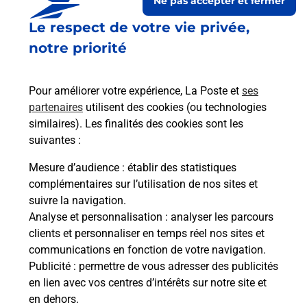
Ne pas accepter et fermer
Le respect de votre vie privée,
notre priorité
Pour améliorer votre expérience, La Poste et
ses
partenaires
utilisent des cookies (ou technologies
similaires). Les finalités des cookies sont les
Le lien s'ouvre dans un nouvel onglet
suivantes :
Boîte aux lettres La Poste
Mesure d’audience
: établir des statistiques
Prochaine collecte du courrier
lundi
à
08h30
complémentaires sur l’utilisation de nos sites et
suivre la navigation.
110 Route De La Paix
Analyse et personnalisation
: analyser les parcours
33190
Hure
clients et personnaliser en temps réel nos sites et
communications en fonction de votre navigation.
Itinéraire
Publicité
: permettre de vous adresser des publicités
en lien avec vos centres d’intérêts sur notre site et
en dehors.