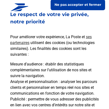
Ne pas accepter et fermer
Le respect de votre vie privée,
notre priorité
Pour améliorer votre expérience, La Poste et
ses
partenaires
utilisent des cookies (ou technologies
similaires). Les finalités des cookies sont les
suivantes :
Le lien s'ouvre dans un nouvel onglet
Boîte aux lettres La Poste
Mesure d’audience
: établir des statistiques
complémentaires sur l’utilisation de nos sites et
Prochaine collecte du courrier
lundi
à
12h00
suivre la navigation.
1 Place De La Medoqui
Analyse et personnalisation
: analyser les parcours
33710
Gauriac
clients et personnaliser en temps réel nos sites et
communications en fonction de votre navigation.
Itinéraire
Publicité
: permettre de vous adresser des publicités
en lien avec vos centres d’intérêts sur notre site et