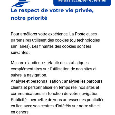
Ne pas accepter et fermer
Le respect de votre vie privée,
notre priorité
Pour améliorer votre expérience, La Poste et
ses
partenaires
utilisent des cookies (ou technologies
similaires). Les finalités des cookies sont les
Le lien s'ouvre dans un nouvel onglet
suivantes :
Boîte aux lettres La Poste
Mesure d’audience
: établir des statistiques
Collecte du courrier aujourd'hui à
08h30
complémentaires sur l’utilisation de nos sites et
suivre la navigation.
1670 Route De Bazas
Analyse et personnalisation
: analyser les parcours
33430
Gajac
clients et personnaliser en temps réel nos sites et
communications en fonction de votre navigation.
Itinéraire
Publicité
: permettre de vous adresser des publicités
en lien avec vos centres d’intérêts sur notre site et
en dehors.