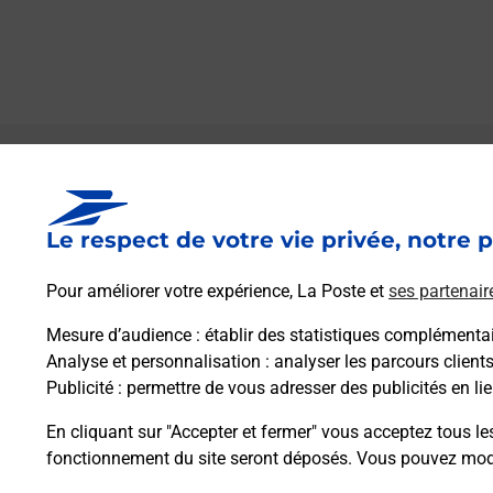
Le lien s'ouvre dans un nouvel onglet
Boîte aux lettres La Poste
Le respect de votre vie privée, notre p
Prochaine collecte du courrier
vendredi
à
08h30
Pour améliorer votre expérience, La Poste et
ses partenair
1 Route De Langoiran
33550
Capian
Mesure d’audience
: établir des statistiques complémentair
Analyse et personnalisation
: analyser les parcours client
Publicité
: permettre de vous adresser des publicités en lie
Itinéraire
En cliquant sur "Accepter et fermer" vous acceptez tous le
fonctionnement du site seront déposés. Vous pouvez modi