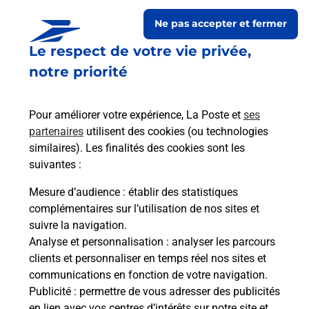
Ne pas accepter et fermer
Le respect de votre vie privée,
notre priorité
Pour améliorer votre expérience, La Poste et
ses
partenaires
utilisent des cookies (ou technologies
similaires). Les finalités des cookies sont les
Le lien s'ouvre dans un nouvel onglet
suivantes :
Boîte aux lettres La Poste
Mesure d’audience
: établir des statistiques
Prochaine collecte du courrier
vendredi
à
complémentaires sur l’utilisation de nos sites et
09h30
suivre la navigation.
Analyse et personnalisation
: analyser les parcours
1 Route De Carcans
clients et personnaliser en temps réel nos sites et
33480
Brach
communications en fonction de votre navigation.
Publicité
: permettre de vous adresser des publicités
Itinéraire
en lien avec vos centres d’intérêts sur notre site et