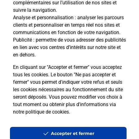
complémentaires sur l’utilisation de nos sites et
Le lien s'ouvre dans un nouvel onglet
suivre la navigation.
Boîte aux Lettres La Poste
Analyse et personnalisation
: analyser les parcours
Prochaine collecte du courrier
lundi
à
09h00
clients et personnaliser en temps réel nos sites et
communications en fonction de votre navigation.
2 Chemin De Ronde
Publicité
: permettre de vous adresser des publicités
32390
Sainte Christie
en lien avec vos centres d’intérêts sur notre site et
en dehors.
Itinéraire
En cliquant sur "Accepter et fermer" vous acceptez
tous les cookies. Le bouton "Ne pas accepter et
fermer" vous permet d'indiquer votre refus et seuls
Localiser
Liste Boîtes aux lettres
Gers
Sainte Christie
les cookies nécessaires au fonctionnement du site
seront déposés. Vous pouvez modifier vos choix à
tout moment ou obtenir plus d'informations via
notre politique de cookies
.
Plan du site
Accessibilité : partiellement conforme
Accepter et fermer