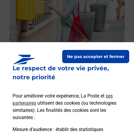
Ne pas accepter et fermer
Le respect de votre vie privée,
Le lien s'ouvre dans un nouvel onglet
Boîte aux lettres La Poste
notre priorité
Prochaine collecte du courrier
lundi
à
09h00
Pour améliorer votre expérience, La Poste et
ses
Chemin De Larrere
partenaires
utilisent des cookies (ou technologies
32390
Sainte Christie
similaires). Les finalités des cookies sont les
suivantes :
Itinéraire
Mesure d’audience
: établir des statistiques