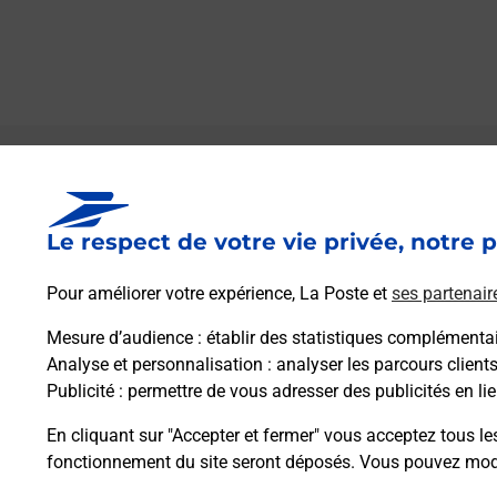
Le lien s'ouvre dans un nouvel onglet
Boîte aux lettres La Poste
Le respect de votre vie privée, notre p
Prochaine collecte du courrier
samedi
à
09h30
Pour améliorer votre expérience, La Poste et
ses partenair
150 Route De Bayonne
32190
Saint Jean Poutge
Mesure d’audience
: établir des statistiques complémentair
Analyse et personnalisation
: analyser les parcours client
Publicité
: permettre de vous adresser des publicités en lie
Itinéraire
En cliquant sur "Accepter et fermer" vous acceptez tous le
fonctionnement du site seront déposés. Vous pouvez modi