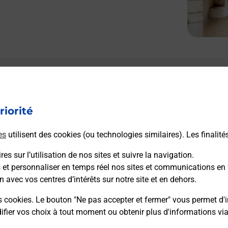
Le lien s'ouvre dans un nouvel onglet
Boîte aux Lettres La Poste
riorité
Prochaine collecte du courrier
samedi
à
09h30
es
utilisent des cookies (ou technologies similaires). Les finalité
Lieu Dit Plehaut
32190
Saint Jean Poutge
es sur l’utilisation de nos sites et suivre la navigation.
s et personnaliser en temps réel nos sites et communications en 
n avec vos centres d’intérêts sur notre site et en dehors.
Itinéraire
s cookies. Le bouton "Ne pas accepter et fermer" vous permet d'i
fier vos choix à tout moment ou obtenir plus d'informations vi