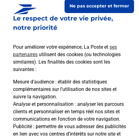
Ne pas accepter et fermer
Le respect de votre vie privée,
notre priorité
Pour améliorer votre expérience, La Poste et
ses
partenaires
utilisent des cookies (ou technologies
similaires). Les finalités des cookies sont les
suivantes :
Le lien s'ouvre dans un nouvel onglet
Boîte aux lettres La Poste
Mesure d’audience
: établir des statistiques
complémentaires sur l’utilisation de nos sites et
Prochaine collecte du courrier
lundi
à
09h00
suivre la navigation.
135 Route Des Comtes D Astarac
Analyse et personnalisation
: analyser les parcours
32420
Monties
clients et personnaliser en temps réel nos sites et
communications en fonction de votre navigation.
Itinéraire
Publicité
: permettre de vous adresser des publicités
en lien avec vos centres d’intérêts sur notre site et