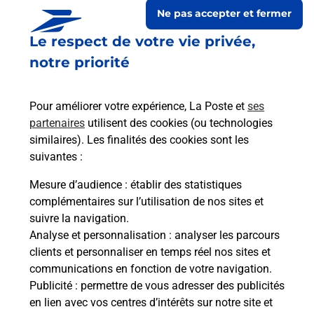
Ne pas accepter et fermer
Le respect de votre vie privée,
notre priorité
Pour améliorer votre expérience, La Poste et
ses
partenaires
utilisent des cookies (ou technologies
similaires). Les finalités des cookies sont les
suivantes :
Le lien s'ouvre dans un nouvel onglet
Boîte aux Lettres La Poste
Mesure d’audience
: établir des statistiques
complémentaires sur l’utilisation de nos sites et
Prochaine collecte du courrier
samedi
à
09h30
suivre la navigation.
19 Chemin De La Martine
Analyse et personnalisation
: analyser les parcours
32170
Monpardiac
clients et personnaliser en temps réel nos sites et
communications en fonction de votre navigation.
Itinéraire
Publicité
: permettre de vous adresser des publicités
en lien avec vos centres d’intérêts sur notre site et