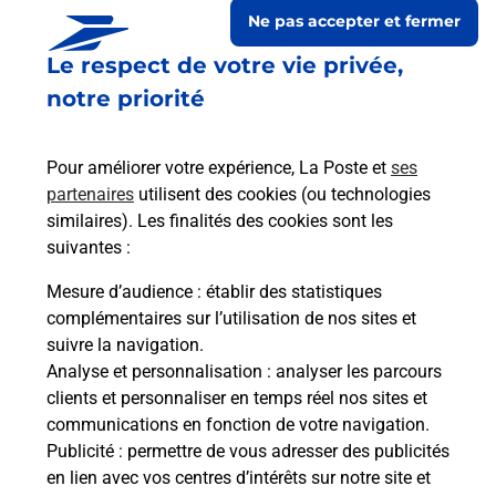
Ne pas accepter et fermer
Le respect de votre vie privée,
notre priorité
Pour améliorer votre expérience, La Poste et
ses
partenaires
utilisent des cookies (ou technologies
similaires). Les finalités des cookies sont les
suivantes :
Le lien s'ouvre dans un nouvel onglet
Boîte aux lettres La Poste
Mesure d’audience
: établir des statistiques
complémentaires sur l’utilisation de nos sites et
Prochaine collecte du courrier
samedi
à
09h30
suivre la navigation.
Place De La Mairie
Analyse et personnalisation
: analyser les parcours
32810
Leboulin
clients et personnaliser en temps réel nos sites et
communications en fonction de votre navigation.
Itinéraire
Publicité
: permettre de vous adresser des publicités
en lien avec vos centres d’intérêts sur notre site et