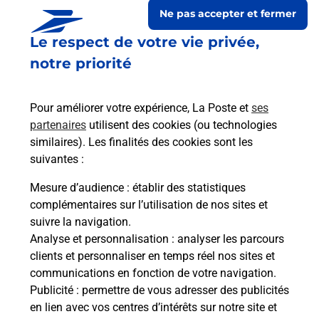
Ne pas accepter et fermer
Le respect de votre vie privée,
notre priorité
Pour améliorer votre expérience, La Poste et
ses
partenaires
utilisent des cookies (ou technologies
similaires). Les finalités des cookies sont les
suivantes :
Le lien s'ouvre dans un nouvel onglet
Boîte aux lettres La Poste
Mesure d’audience
: établir des statistiques
complémentaires sur l’utilisation de nos sites et
Prochaine collecte du courrier
lundi
à
09h30
suivre la navigation.
57 Route De Masseube
Analyse et personnalisation
: analyser les parcours
32140
Lalanne Arque
clients et personnaliser en temps réel nos sites et
communications en fonction de votre navigation.
Itinéraire
Publicité
: permettre de vous adresser des publicités
en lien avec vos centres d’intérêts sur notre site et