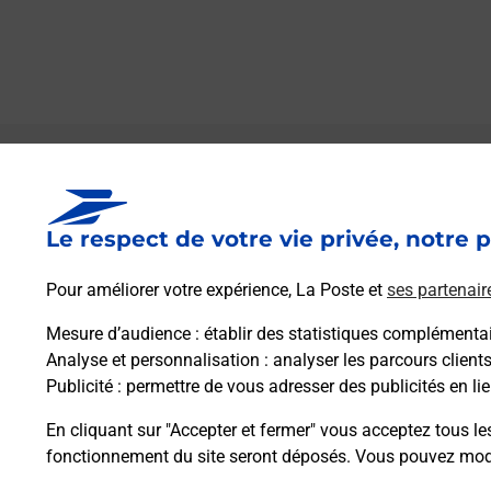
Le lien s'ouvre dans un nouvel onglet
Boîte aux lettres La Poste
Le respect de votre vie privée, notre p
Prochaine collecte du courrier
lundi
à
09h30
Le Village
Pour améliorer votre expérience, La Poste et
ses partenair
32550
Haulies
Mesure d’audience
: établir des statistiques complémentair
Analyse et personnalisation
: analyser les parcours client
Itinéraire
Publicité
: permettre de vous adresser des publicités en lie
En cliquant sur "Accepter et fermer" vous acceptez tous le
fonctionnement du site seront déposés. Vous pouvez modi