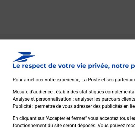
Le lien s'ouvre dans un nouvel onglet
Boîte aux lettres La Poste
Le respect de votre vie privée, notre p
Prochaine collecte du courrier
lundi
à
09h30
Ancienne Ecole
Pour améliorer votre expérience, La Poste et
ses partenair
32230
Courties
Mesure d’audience
: établir des statistiques complémentair
Analyse et personnalisation
: analyser les parcours client
Itinéraire
Publicité
: permettre de vous adresser des publicités en lie
En cliquant sur "Accepter et fermer" vous acceptez tous le
fonctionnement du site seront déposés. Vous pouvez modi