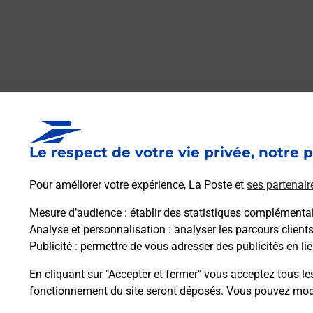
Le lien s'ouvre dans un nouvel onglet
Boîte aux Lettres La Poste
Le respect de votre vie privée, notre p
Prochaine collecte du courrier
samedi
à
09h30
Pour améliorer votre expérience, La Poste et
ses partenair
Route Departementale 126
32160
Couloume Mondebat
Mesure d’audience
: établir des statistiques complémentair
Analyse et personnalisation
: analyser les parcours client
Publicité
: permettre de vous adresser des publicités en lie
Itinéraire
En cliquant sur "Accepter et fermer" vous acceptez tous le
fonctionnement du site seront déposés. Vous pouvez modi