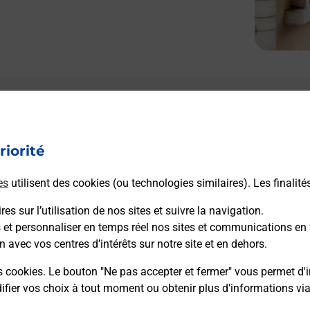
Le lien s'ouvre dans un nouvel onglet
Boîte aux Lettres La Poste
riorité
Prochaine collecte du courrier
samedi
à
09h30
es
utilisent des cookies (ou technologies similaires). Les finalité
Route Departementale 131
32160
Couloume Mondebat
es sur l’utilisation de nos sites et suivre la navigation.
s et personnaliser en temps réel nos sites et communications en 
n avec vos centres d’intérêts sur notre site et en dehors.
Itinéraire
s cookies. Le bouton "Ne pas accepter et fermer" vous permet d'i
fier vos choix à tout moment ou obtenir plus d'informations vi