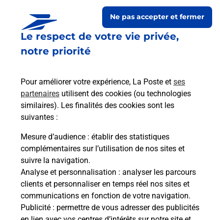
Ne pas accepter et fermer
Le respect de votre vie privée,
notre priorité
Pour améliorer votre expérience, La Poste et
ses
partenaires
utilisent des cookies (ou technologies
similaires). Les finalités des cookies sont les
Le lien s'ouvre dans un nouvel onglet
suivantes :
Boîte aux lettres La Poste
Mesure d’audience
: établir des statistiques
Prochaine collecte du courrier
vendredi
à
complémentaires sur l’utilisation de nos sites et
09h30
suivre la navigation.
Analyse et personnalisation
: analyser les parcours
Esplanade Du Souvenir Francais
clients et personnaliser en temps réel nos sites et
32600
Clermont Saves
communications en fonction de votre navigation.
Publicité
: permettre de vous adresser des publicités
Itinéraire
en lien avec vos centres d’intérêts sur notre site et