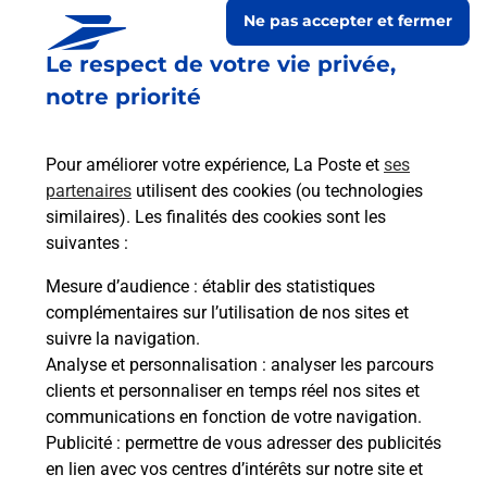
Ne pas accepter et fermer
Le respect de votre vie privée,
notre priorité
Pour améliorer votre expérience, La Poste et
ses
partenaires
utilisent des cookies (ou technologies
similaires). Les finalités des cookies sont les
suivantes :
Le lien s'ouvre dans un nouvel onglet
Boîte aux lettres La Poste
Mesure d’audience
: établir des statistiques
complémentaires sur l’utilisation de nos sites et
Collecte du courrier aujourd'hui à
09h00
suivre la navigation.
Le Village
Analyse et personnalisation
: analyser les parcours
32380
Casteron
clients et personnaliser en temps réel nos sites et
communications en fonction de votre navigation.
Itinéraire
Publicité
: permettre de vous adresser des publicités
en lien avec vos centres d’intérêts sur notre site et