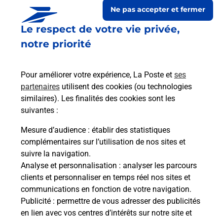
Ne pas accepter et fermer
Le respect de votre vie privée,
notre priorité
Pour améliorer votre expérience, La Poste et
ses
partenaires
utilisent des cookies (ou technologies
similaires). Les finalités des cookies sont les
suivantes :
Le lien s'ouvre dans un nouvel onglet
Boîte aux lettres La Poste
Mesure d’audience
: établir des statistiques
complémentaires sur l’utilisation de nos sites et
Collecte du courrier aujourd'hui à
09h30
suivre la navigation.
Place De La Liberte
Analyse et personnalisation
: analyser les parcours
32310
Bezolles
clients et personnaliser en temps réel nos sites et
communications en fonction de votre navigation.
Itinéraire
Publicité
: permettre de vous adresser des publicités
en lien avec vos centres d’intérêts sur notre site et