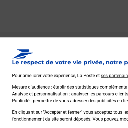
Le lien s'ouvre dans un nouvel onglet
Boîte aux lettres La Poste
Le respect de votre vie privée, notre p
Prochaine collecte du courrier
lundi
à
09h30
Le Village
Pour améliorer votre expérience, La Poste et
ses partenair
32190
Belmont
Mesure d’audience
: établir des statistiques complémentair
Analyse et personnalisation
: analyser les parcours client
Itinéraire
Publicité
: permettre de vous adresser des publicités en lie
En cliquant sur "Accepter et fermer" vous acceptez tous le
fonctionnement du site seront déposés. Vous pouvez modi