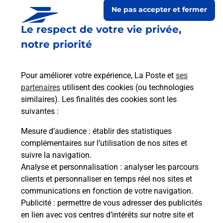
Ne pas accepter et fermer
Le respect de votre vie privée,
notre priorité
Pour améliorer votre expérience, La Poste et
ses
partenaires
utilisent des cookies (ou technologies
similaires). Les finalités des cookies sont les
suivantes :
Le lien s'ouvre dans un nouvel onglet
Boîte aux lettres La Poste
Mesure d’audience
: établir des statistiques
complémentaires sur l’utilisation de nos sites et
Prochaine collecte du courrier
samedi
à
09h30
suivre la navigation.
Le Village
Analyse et personnalisation
: analyser les parcours
32550
Auterive
clients et personnaliser en temps réel nos sites et
communications en fonction de votre navigation.
Itinéraire
Publicité
: permettre de vous adresser des publicités
en lien avec vos centres d’intérêts sur notre site et