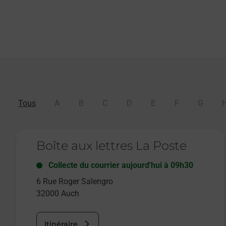
Tous
A
B
C
D
E
F
G
Le lien s'ouvre dans un nouvel onglet
Boîte aux lettres La Poste
Collecte du courrier aujourd'hui à
09h30
6 Rue Roger Salengro
32000
Auch
Itinéraire