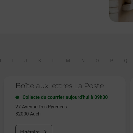
H
I
J
K
L
M
N
O
P
Q
Le lien s'ouvre dans un nouvel onglet
L
Boîte aux lettres La Poste
Collecte du courrier aujourd'hui à
09h30
27 Avenue Des Pyrenees
32000
Auch
Itinéraire