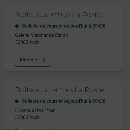
Le lien s'ouvre dans un nouvel onglet
L
Boîte aux lettres La Poste
Collecte du courrier aujourd'hui à
09h30
Galerie Marchande Clarac
32000
Auch
Itinéraire
Le lien s'ouvre dans un nouvel onglet
L
Boîte aux Lettres La Poste
Collecte du courrier aujourd'hui à
09h30
6 Avenue De L Yser
32000
Auch