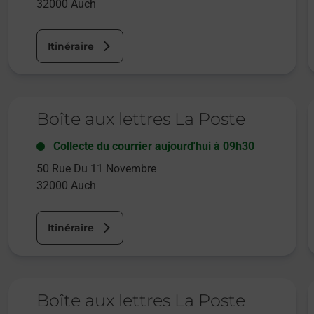
32000
Auch
Itinéraire
Le lien s'ouvre dans un nouvel onglet
L
Boîte aux lettres La Poste
Collecte du courrier aujourd'hui à
09h30
50 Rue Du 11 Novembre
32000
Auch
Itinéraire
Le lien s'ouvre dans un nouvel onglet
L
Boîte aux lettres La Poste