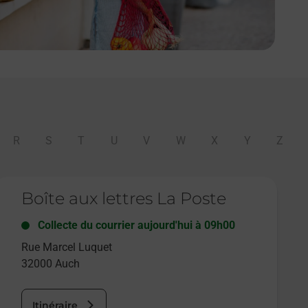
R
S
T
U
V
W
X
Y
Z
e lien s'ouvre dans un nouvel onglet
Boîte aux lettres La Poste
Collecte du courrier aujourd'hui à
09h00
Rue Marcel Luquet
32000
Auch
Itinéraire