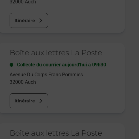
32000
Auch
Itinéraire
e lien s'ouvre dans un nouvel onglet
Boîte aux lettres La Poste
Collecte du courrier aujourd'hui à
09h30
Avenue Du Corps Franc Pommies
32000
Auch
Itinéraire
e lien s'ouvre dans un nouvel onglet
Boîte aux lettres La Poste