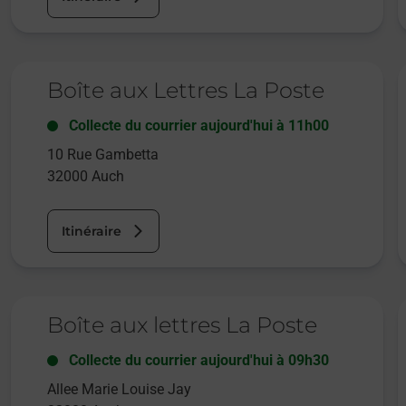
Le lien s'ouvre dans un nouvel onglet
L
Boîte aux Lettres La Poste
Collecte du courrier aujourd'hui à
11h00
10 Rue Gambetta
32000
Auch
Itinéraire
Le lien s'ouvre dans un nouvel onglet
L
Boîte aux lettres La Poste
Collecte du courrier aujourd'hui à
09h30
Allee Marie Louise Jay