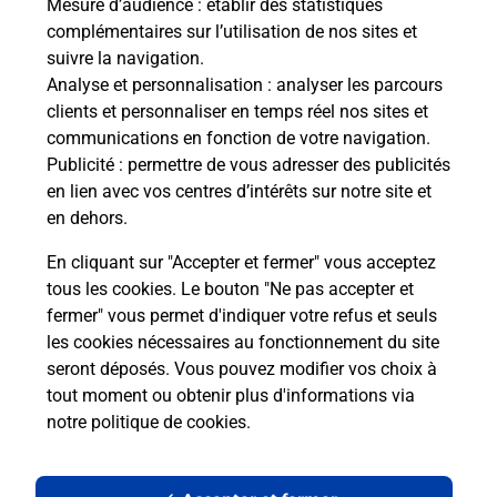
Mesure d’audience
: établir des statistiques
complémentaires sur l’utilisation de nos sites et
Le lien s'ouvre dans un nouvel onglet
suivre la navigation.
Boîte aux Lettres La Poste
Analyse et personnalisation
: analyser les parcours
Collecte du courrier aujourd'hui à
09h00
clients et personnaliser en temps réel nos sites et
communications en fonction de votre navigation.
573 Route De Vic Le Fesq
Publicité
: permettre de vous adresser des publicités
30260
Saint Theodorit
en lien avec vos centres d’intérêts sur notre site et
en dehors.
Itinéraire
En cliquant sur "Accepter et fermer" vous acceptez
tous les cookies. Le bouton "Ne pas accepter et
fermer" vous permet d'indiquer votre refus et seuls
Localiser
Liste Boîtes aux lettres
Gard
Saint Theodorit
les cookies nécessaires au fonctionnement du site
seront déposés. Vous pouvez modifier vos choix à
tout moment ou obtenir plus d'informations via
notre politique de cookies
.
Plan du site