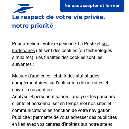
Ne pas accepter et fermer
Le respect de votre vie privée,
notre priorité
Pour améliorer votre expérience, La Poste et
ses
partenaires
utilisent des cookies (ou technologies
similaires). Les finalités des cookies sont les
suivantes :
Le lien s'ouvre dans un nouvel onglet
Boîte aux lettres La Poste
Mesure d’audience
: établir des statistiques
complémentaires sur l’utilisation de nos sites et
Collecte du courrier aujourd'hui à
11h30
suivre la navigation.
Rue De La Mairie
Analyse et personnalisation
: analyser les parcours
30330
Saint Pons La Calm
clients et personnaliser en temps réel nos sites et
communications en fonction de votre navigation.
Itinéraire
Publicité
: permettre de vous adresser des publicités
en lien avec vos centres d’intérêts sur notre site et