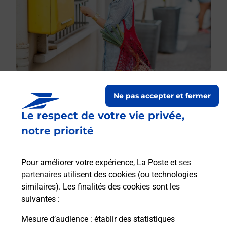
Ne pas accepter et fermer
Le respect de votre vie privée,
Le lien s'ouvre dans un nouvel onglet
Boîte aux lettres La Poste
notre priorité
Prochaine collecte du courrier
lundi
à
08h00
Pour améliorer votre expérience, La Poste et
ses
793 Route Nationale
partenaires
utilisent des cookies (ou technologies
30200
Saint Nazaire
similaires). Les finalités des cookies sont les
suivantes :
Itinéraire
Mesure d’audience
: établir des statistiques