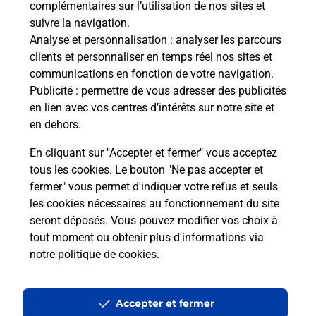
complémentaires sur l’utilisation de nos sites et
Le lien s'ouvre dans un nouvel onglet
suivre la navigation.
Boîte aux lettres La Poste
Analyse et personnalisation
: analyser les parcours
Prochaine collecte du courrier
lundi
à
08h30
clients et personnaliser en temps réel nos sites et
communications en fonction de votre navigation.
891 Route Nationale
Publicité
: permettre de vous adresser des publicités
30200
Saint Nazaire
en lien avec vos centres d’intérêts sur notre site et
en dehors.
Itinéraire
En cliquant sur "Accepter et fermer" vous acceptez
tous les cookies. Le bouton "Ne pas accepter et
fermer" vous permet d'indiquer votre refus et seuls
Localiser
Liste Boîtes aux lettres
Gard
Saint Nazaire
les cookies nécessaires au fonctionnement du site
seront déposés. Vous pouvez modifier vos choix à
tout moment ou obtenir plus d'informations via
notre politique de cookies
.
Plan du site
Accessibilité : partiellement conforme
Accepter et fermer