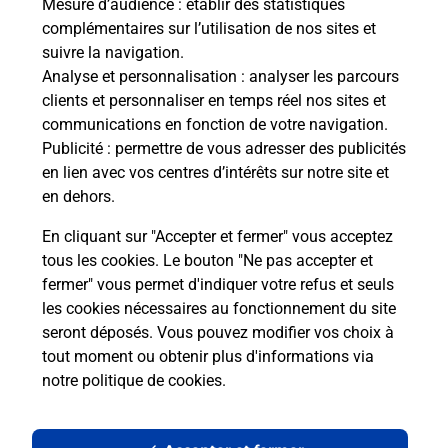
Mesure d’audience
: établir des statistiques
complémentaires sur l’utilisation de nos sites et
Le lien s'ouvre dans un nouvel onglet
suivre la navigation.
Boîte aux lettres La Poste
Analyse et personnalisation
: analyser les parcours
Prochaine collecte du courrier
samedi
à
08h00
clients et personnaliser en temps réel nos sites et
communications en fonction de votre navigation.
Route Des Drouilhedes
Publicité
: permettre de vous adresser des publicités
30160
Peyremale
en lien avec vos centres d’intérêts sur notre site et
en dehors.
Itinéraire
En cliquant sur "Accepter et fermer" vous acceptez
tous les cookies. Le bouton "Ne pas accepter et
fermer" vous permet d'indiquer votre refus et seuls
Localiser
Liste Boîtes aux lettres
Gard
Peyremale
les cookies nécessaires au fonctionnement du site
seront déposés. Vous pouvez modifier vos choix à
tout moment ou obtenir plus d'informations via
notre politique de cookies
.
Plan du site