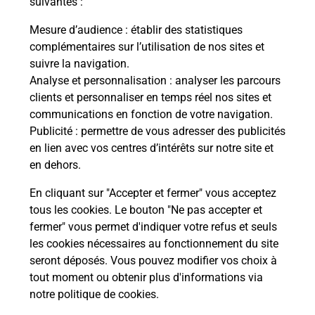
suivantes :
Mesure d’audience
: établir des statistiques
Le lien s'ouvre dans un nouvel onglet
complémentaires sur l’utilisation de nos sites et
Boîte aux lettres La Poste
suivre la navigation.
Analyse et personnalisation
: analyser les parcours
Collecte du courrier aujourd'hui à
09h00
clients et personnaliser en temps réel nos sites et
Fontaine De La Besson
communications en fonction de votre navigation.
30260
Orthoux Serignac Quilhan
Publicité
: permettre de vous adresser des publicités
en lien avec vos centres d’intérêts sur notre site et
Itinéraire
en dehors.
En cliquant sur "Accepter et fermer" vous acceptez
tous les cookies. Le bouton "Ne pas accepter et
Localiser
Liste Boîtes aux lettres
Gard
fermer" vous permet d'indiquer votre refus et seuls
Orthoux Serignac Quilhan
les cookies nécessaires au fonctionnement du site
seront déposés. Vous pouvez modifier vos choix à
tout moment ou obtenir plus d'informations via
notre politique de cookies
.
Plan du site