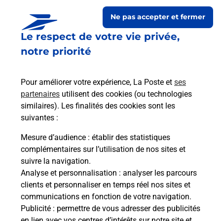
Ne pas accepter et fermer
Le respect de votre vie privée,
notre priorité
Pour améliorer votre expérience, La Poste et
ses
partenaires
utilisent des cookies (ou technologies
similaires). Les finalités des cookies sont les
Le lien s'ouvre dans un nouvel onglet
suivantes :
Boîte aux lettres La Poste
Mesure d’audience
: établir des statistiques
Prochaine collecte du courrier
vendredi
à
complémentaires sur l’utilisation de nos sites et
09h00
suivre la navigation.
Analyse et personnalisation
: analyser les parcours
Rue Principale
clients et personnaliser en temps réel nos sites et
30260
Montmirat
communications en fonction de votre navigation.
Publicité
: permettre de vous adresser des publicités
Itinéraire
en lien avec vos centres d’intérêts sur notre site et