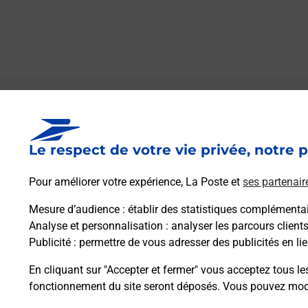
Le lien s'ouvre dans un nouvel onglet
Boîte aux lettres La Poste
Le respect de votre vie privée, notre p
Prochaine collecte du courrier
samedi
à
08h00
Pour améliorer votre expérience, La Poste et
ses partenair
Place De La Mairie
30840
Meynes
Mesure d’audience
: établir des statistiques complémentair
Analyse et personnalisation
: analyser les parcours client
Publicité
: permettre de vous adresser des publicités en lie
Itinéraire
En cliquant sur "Accepter et fermer" vous acceptez tous le
fonctionnement du site seront déposés. Vous pouvez modi