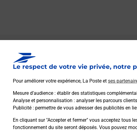
Le lien s'ouvre dans un nouvel onglet
Boîte aux lettres La Poste
Le respect de votre vie privée, notre p
Prochaine collecte du courrier
vendredi
à
15h00
Pour améliorer votre expérience, La Poste et
ses partenair
Place Des Freres Nouvel
30960
Les Mages
Mesure d’audience
: établir des statistiques complémentair
Analyse et personnalisation
: analyser les parcours client
Publicité
: permettre de vous adresser des publicités en lie
Itinéraire
En cliquant sur "Accepter et fermer" vous acceptez tous le
fonctionnement du site seront déposés. Vous pouvez modi