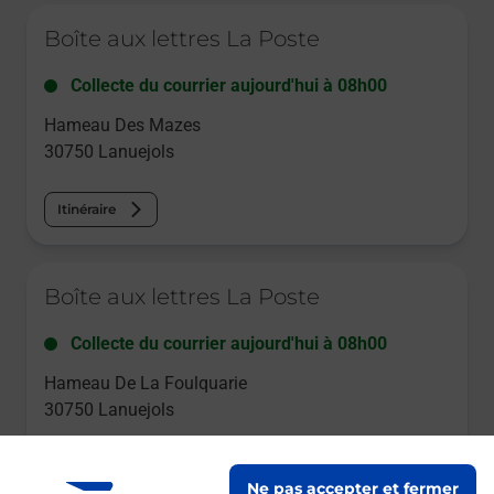
Le lien s'ouvre dans un nouvel onglet
Boîte aux lettres La Poste
Collecte du courrier aujourd'hui à
08h00
Hameau Des Mazes
30750
Lanuejols
Itinéraire
Le lien s'ouvre dans un nouvel onglet
Boîte aux lettres La Poste
Collecte du courrier aujourd'hui à
08h00
Hameau De La Foulquarie
30750
Lanuejols
Itinéraire
Ne pas accepter et fermer