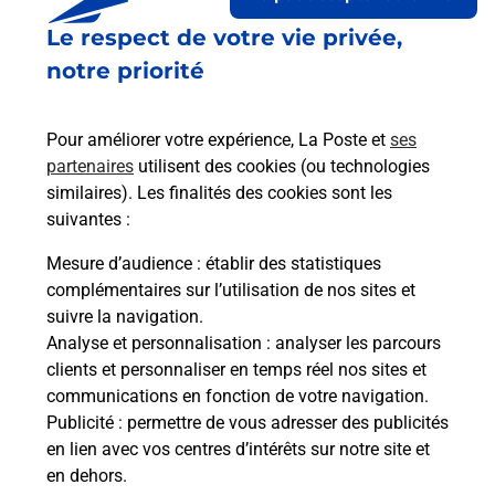
Le respect de votre vie privée,
Le lien s'ouvre dans un nouvel onglet
Boîte aux lettres La Poste
notre priorité
Collecte du courrier aujourd'hui à
08h00
Pour améliorer votre expérience, La Poste et
ses
Hameau De Montjardin
partenaires
utilisent des cookies (ou technologies
30750
Lanuejols
similaires). Les finalités des cookies sont les
suivantes :
Itinéraire
Mesure d’audience
: établir des statistiques
complémentaires sur l’utilisation de nos sites et
Le lien s'ouvre dans un nouvel onglet
suivre la navigation.
Boîte aux Lettres La Poste
Analyse et personnalisation
: analyser les parcours
Collecte du courrier aujourd'hui à
08h00
clients et personnaliser en temps réel nos sites et
communications en fonction de votre navigation.
Route Du Mont Aigoual
Publicité
: permettre de vous adresser des publicités
30750
Lanuejols
en lien avec vos centres d’intérêts sur notre site et
en dehors.
Itinéraire