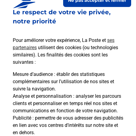
Ne pas accepter et fermer
Le respect de votre vie privée,
notre priorité
Pour améliorer votre expérience, La Poste et
ses
partenaires
utilisent des cookies (ou technologies
similaires). Les finalités des cookies sont les
Le lien s'ouvre dans un nouvel onglet
suivantes :
Boîte aux lettres La Poste
Mesure d’audience
: établir des statistiques
Collecte du courrier aujourd'hui à
09h00
complémentaires sur l’utilisation de nos sites et
suivre la navigation.
Place De La Mairie
Analyse et personnalisation
: analyser les parcours
30190
Dions
clients et personnaliser en temps réel nos sites et
communications en fonction de votre navigation.
Itinéraire
Publicité
: permettre de vous adresser des publicités
en lien avec vos centres d’intérêts sur notre site et
en dehors.